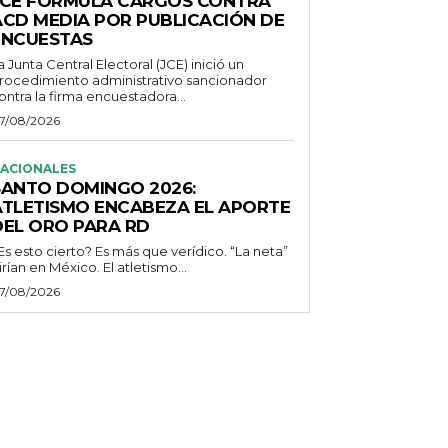
JCE FORMULA CARGOS CONTRA
ACD MEDIA POR PUBLICACIÓN DE
ENCUESTAS
a Junta Central Electoral (JCE) inició un
rocedimiento administrativo sancionador
ontra la firma encuestadora...
7/08/2026
ACIONALES
SANTO DOMINGO 2026:
ATLETISMO ENCABEZA EL APORTE
DEL ORO PARA RD
Es esto cierto? Es más que verídico. “La neta”
irían en México. El atletismo...
7/08/2026