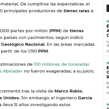
material. De cumplirse las expectativas, el
 10 principales productores de
tierras raras
a
N
,500 partes por millón (
PPM
) de
tierras
ros países con yacimientos, según indicó
L
o Geológico Nacional
. En las áreas marcadas
d
 partir de los 1,190
PPM
.
0
N
estimaciones de
100 millones de toneladas
is Abinader
no fueron exageradas; a su juicio,
E
a
crementó tras la visita de
Marco Rubio
,
0
s Unidos.
Sin embargo, el ingeniero
García
 lleva 15 años investigando estos
N