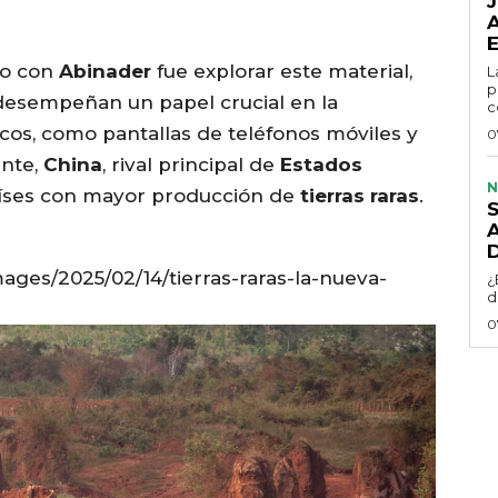
io con
Abinader
fue explorar este material,
L
p
esempeñan un papel crucial en la
c
cos, como pantallas de teléfonos móviles y
0
ente,
China
, rival principal de
Estados
N
países con mayor producción de
tierras raras
.
mages/2025/02/14/tierras-raras-la-nueva-
¿
d
0