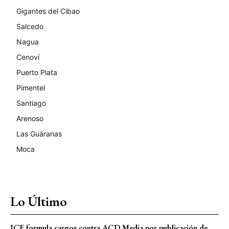
Gigantes del Cibao
Salcedo
Nagua
Cenoví
Puerto Plata
Pimentel
Santiago
Arenoso
Las Guáranas
Moca
Lo Último
JCE formula cargos contra ACD Media por publicación de