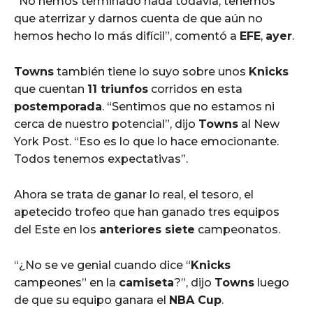
“No hemos terminado nada todavía, tenemos
que aterrizar y darnos cuenta de que aún no
hemos hecho lo más difícil”, comentó a
EFE
,
ayer
.
Towns
también tiene lo suyo sobre unos
Knicks
que cuentan
11 triunfos
corridos en esta
postemporada
. “Sentimos que no estamos ni
cerca de nuestro potencial”, dijo
Towns
al New
York Post. “Eso es lo que lo hace emocionante.
Todos tenemos expectativas”.
Ahora se trata de ganar lo real, el tesoro, el
apetecido trofeo que han ganado tres equipos
del Este en los
anteriores siete
campeonatos.
“¿No se ve genial cuando dice “
Knicks
campeones” en la
camiseta
?”, dijo
Towns
luego
de que su equipo ganara el
NBA Cup
.