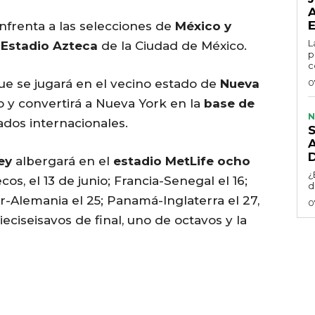
nfrenta a las selecciones de
México y
L
n
Estadio Azteca
de la Ciudad de México.
p
c
e se jugará en el vecino estado de
Nueva
0
o y convertirá a Nueva York en la
base de
N
ados internacionales.
ey
albergará en el
estadio MetLife
ocho
¿
os, el 13 de junio; Francia-Senegal el 16;
d
-Alemania el 25; Panamá-Inglaterra el 27,
0
eciseisavos de final, uno de octavos y la