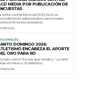
ACD MEDIA POR PUBLICACIÓN DE
ENCUESTAS
a Junta Central Electoral (JCE) inició un
rocedimiento administrativo sancionador
ontra la firma encuestadora...
7/08/2026
ACIONALES
SANTO DOMINGO 2026:
ATLETISMO ENCABEZA EL APORTE
DEL ORO PARA RD
Es esto cierto? Es más que verídico. “La neta”
irían en México. El atletismo...
7/08/2026