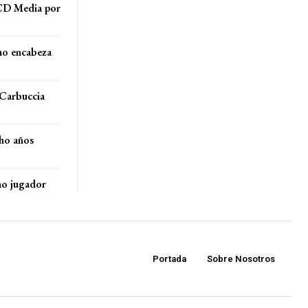
CD Media por
mo encabeza
 Carbuccia
cho años
mo jugador
Portada
Sobre Nosotros