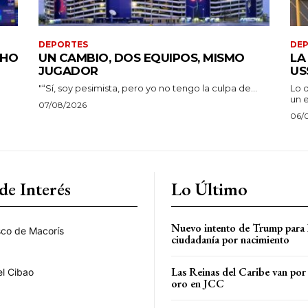
DEPORTES
DE
CHO
UN CAMBIO, DOS EQUIPOS, MISMO
LA
JUGADOR
US
"“Sí, soy pesimista, pero yo no tengo la culpa de...
Lo 
un e
07/08/2026
06/
de Interés
Lo Último
Nuevo intento de Trump para l
sco de Macorís
ciudadanía por nacimiento
Las Reinas del Caribe van por
el Cibao
oro en JCC