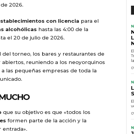
 de 2026.
stablecimientos con licencia
para el
N
s alcohólicas
hasta las 4:00 de la
a el 20 de julio de 2026.
E
al del torneo, los bares y restaurantes de
T
la
abiertos, reuniendo a los neoyorquinos
0
a las pequeñas empresas de toda la
unicado.
N
L
R MUCHO
E
v
o
que su objetivo es que «todos los
0
les
formen parte de la acción y la
N
r entrada».