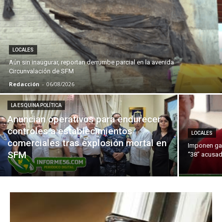
LOCALES
Aún sin inaugurar, reportan derrumbe parcial en la avenida
Circunvalación de SFM
Redacción
-
06/08/2026
LA ESQUINA POLÍTICA
Anuncian operativos para endurecer
controles a establecimientos
LOCALES
comerciales tras explosión mortal en
Imponen gar
SFM
“38” acusad