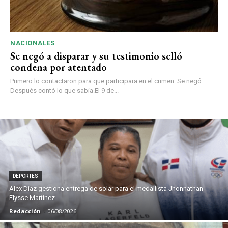
NACIONALES
Se negó a disparar y su testimonio selló
condena por atentado
Primero lo contactaron para que participara en el crimen. Se negó.
Después contó lo que sabía.El 9 de...
DEPORTES
Alex Díaz gestiona entrega de solar para el medallista Jhonnathan
Elysse Martínez
Redacción
-
06/08/2026