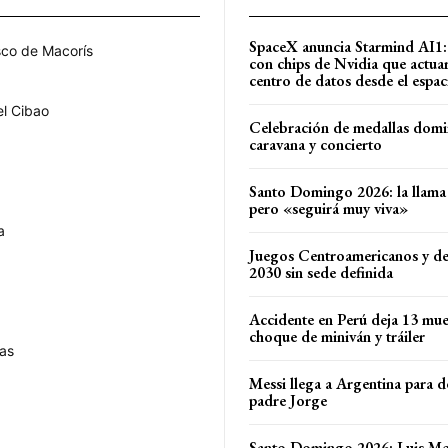
SpaceX anuncia Starmind AI1: e
sco de Macorís
con chips de Nvidia que actu
centro de datos desde el espac
el Cibao
Celebración de medallas domi
caravana y concierto
Santo Domingo 2026: la llama 
pero «seguirá muy viva»
a
Juegos Centroamericanos y de
2030 sin sede definida
Accidente en Perú deja 13 mue
choque de miniván y tráiler
as
Messi llega a Argentina para d
padre Jorge
Santo Domingo 2026: Luis Mej