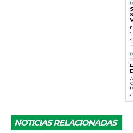
D
E
d
0
D
D
A
C
D
0
NOTICIAS RELACIONADAS