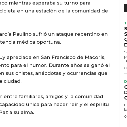
aco mientras esperaba su turno para
icleta en una estación de la comunidad de
T
S
arcía Paulino sufrió un ataque repentino en
S
istencia médica oportuna.
S
p
muy apreciada en San Francisco de Macorís,
Tr
ento para el humor. Durante años se ganó el
0
on sus chistes, anécdotas y ocurrencias que
la ciudad.
D
 entre familiares, amigos y la comunidad
apacidad única para hacer reír y el espíritu
E
l
Paz a su alma.
0