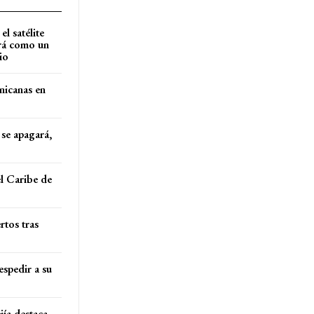
l satélite
ará como un
io
nicanas en
se apagará,
l Caribe de
rtos tras
espedir a su
ía destaca