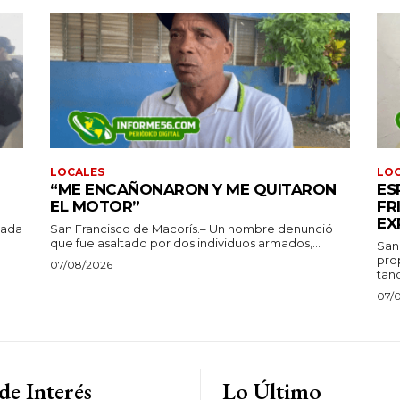
LOCALES
LO
“ME ENCAÑONARON Y ME QUITARON
ES
EL MOTOR”
FR
EX
tada
San Francisco de Macorís.– Un hombre denunció
que fue asaltado por dos individuos armados,...
San
pro
07/08/2026
tanq
07/
de Interés
Lo Último