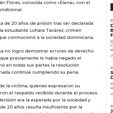
n Flores, conocida como «Elena», con el
ndicional.
D
 de 20 años de prisión tras ser declarada
 la estudiante Lohara Tavárez, crimen
F
que conmocionó a la sociedad dominicana.
E
C
a
nsa no logró demostrar errores de derecho
0
ón que previamente le había negado el
mó en todas sus partes la resolución
D
nada continúe cumpliendo su pena.
E
 de la víctima, quienes expresaron su
a
ieron el respaldo recibido durante el proceso.
0
ecisión era la esperada por la sociedad y
D
e 20 años resulta insuficiente por la