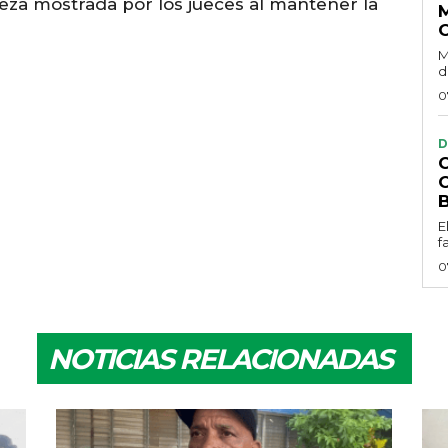
meza mostrada por los jueces al mantener la
M
d
0
D
E
f
0
NOTICIAS RELACIONADAS