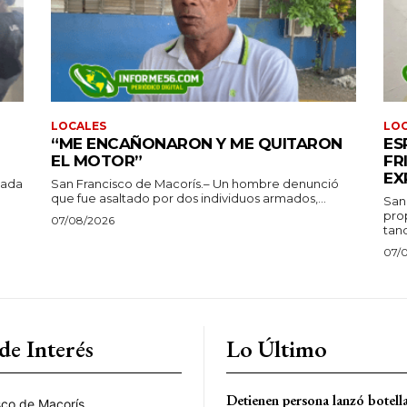
LOCALES
LO
“ME ENCAÑONARON Y ME QUITARON
ES
EL MOTOR”
FR
EX
tada
San Francisco de Macorís.– Un hombre denunció
que fue asaltado por dos individuos armados,...
San
pro
07/08/2026
tanq
07/
de Interés
Lo Último
Detienen persona lanzó botella
sco de Macorís