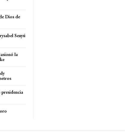
de Dios de
rysabel Senyú
casionó la
rke
rdy
metros
 presidencia
 oro