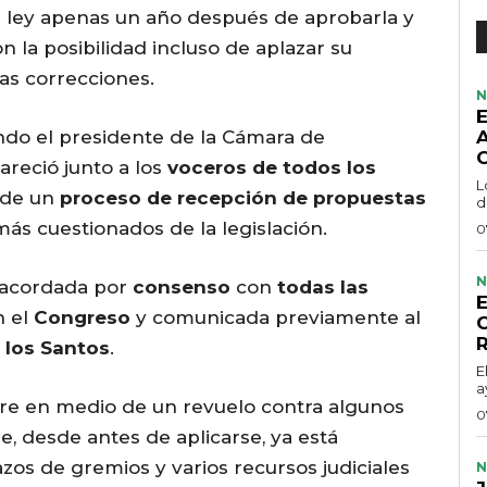
la ley apenas un año después de aprobarla y
n la posibilidad incluso de aplazar su
las correcciones.
N
ando el presidente de la Cámara de
areció junto a los
voceros de todos los
L
 de un
proceso de recepción de propuestas
d
más cuestionados de la legislación.
0
N
e acordada por
consenso
con
todas las
n el
Congreso
y comunicada previamente al
 los Santos
.
E
a
rre en medio de un revuelo contra algunos
0
, desde antes de aplicarse, ya está
os de gremios y varios recursos judiciales
N