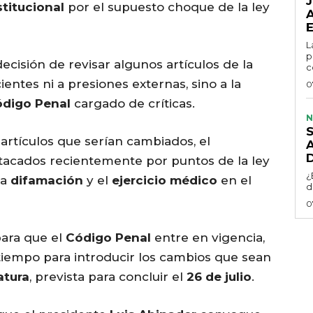
titucional
por el supuesto choque de la ley
L
p
decisión de revisar algunos artículos de la
c
ientes ni a presiones externas, sino a la
0
digo Penal
cargado de críticas.
N
 artículos que serían cambiados, el
tacados recientemente por puntos de la ley
¿
 la
difamación
y el
ejercicio médico
en el
d
0
para que el
Código Penal
entre en vigencia,
tiempo para introducir los cambios que sean
atura
, prevista para concluir el
26 de julio
.