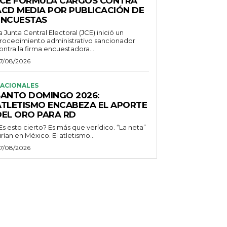
JCE FORMULA CARGOS CONTRA
ACD MEDIA POR PUBLICACIÓN DE
ENCUESTAS
a Junta Central Electoral (JCE) inició un
rocedimiento administrativo sancionador
ontra la firma encuestadora...
7/08/2026
ACIONALES
SANTO DOMINGO 2026:
ATLETISMO ENCABEZA EL APORTE
DEL ORO PARA RD
Es esto cierto? Es más que verídico. “La neta”
irían en México. El atletismo...
7/08/2026