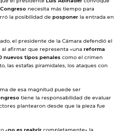
que el presidente
Luis Abinader
convoque
Congreso
necesita más tiempo para
rró la posibilidad de
posponer
la entrada en
cado, el presidente de la Cámara defendió el
l
al afirmar que representa «una
reforma
0 nuevos tipos penales
como el crimen
to, las estafas piramidales, los ataques con
orma de esa magnitud puede ser
ngreso
tiene la responsabilidad de evaluar
ctores plantearon desde que la pieza fue
to «
no es reabrir
completamente» la