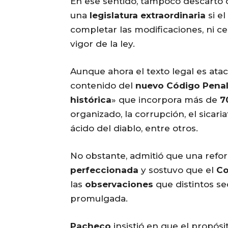
En ese sentido, tampoco descartó 
una
legislatura extraordinaria
si el
completar las modificaciones, ni ce
vigor de la ley.
Aunque ahora el texto legal es ata
contenido del
nuevo Código Pena
histórica
» que incorpora más de
7
organizado, la corrupción, el sicaria
ácido del diablo, entre otros.
No obstante, admitió que una ref
perfeccionada
y sostuvo que el
Co
las
observaciones
que distintos se
promulgada.
Pacheco
insistió en que el propósi