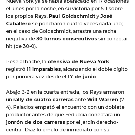
Nueva York ya se había abanicado en 17 ocasiones
el lunes por la noche, en su victoria por 5-1 sobre
los propios Rays.
Paul Goldschmidt
y
José
Caballero
se poncharon cuatro veces cada uno;
en el caso de Goldschmidt, arrastra una racha
negativa de
30 turnos consecutivos
sin conectar
hit (de 30-0).
Pese al bache, la
ofensiva de Nueva York
registró
11 imparables
, alcanzando el doble dígito
por primera vez desde el
17 de junio
.
Abajo 3-2 en la cuarta entrada, los Rays armaron
un
rally de cuatro carreras
ante
Will Warren
(7-
4). Palacios empató el encuentro con un doblete
productor antes de que Feduccia conectara un
jonrón de dos carreras
por el jardín derecho-
central. Díaz lo emuló de inmediato con su